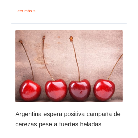
Cerezas:
Leer más »
Positiva
campaña
argentina,
pese
a
la
merma
de
producción
por
heladas
Argentina espera positiva campaña de
cerezas pese a fuertes heladas