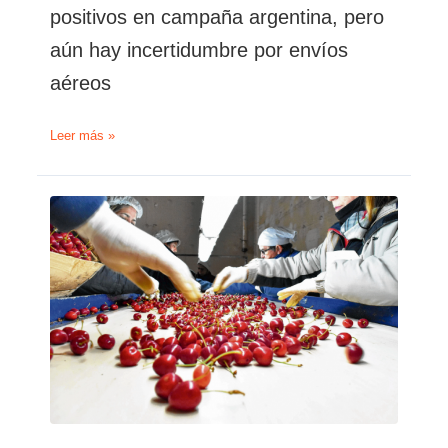
positivos en campaña argentina, pero
aún hay incertidumbre por envíos
aéreos
Cerezas:
Leer más »
Se
esperan
volúmenes
positivos
en
campaña
argentina,
pero
aún
hay
incertidumbre
por
envíos
aéreos