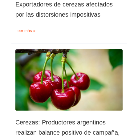
Exportadores de cerezas afectados
por las distorsiones impositivas
Exportadores
Leer más »
de
cerezas
afectados
por
las
distorsiones
impositivas
Cerezas: Productores argentinos
realizan balance positivo de campaña,