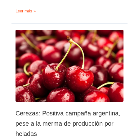
Las
Leer más »
exportaciones
regionales
de
cerezas
crecen
32%
Cerezas: Positiva campaña argentina,
pese a la merma de producción por
heladas