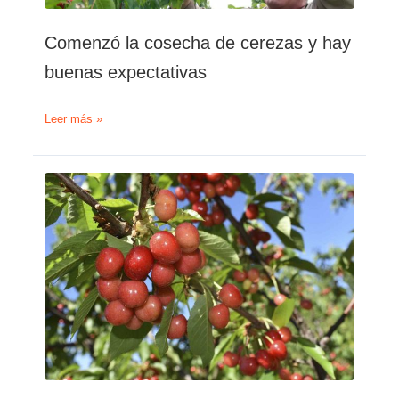
Comenzó la cosecha de cerezas y hay
buenas expectativas
Comenzó
Leer más »
la
cosecha
de
cerezas
y
hay
buenas
expectativas