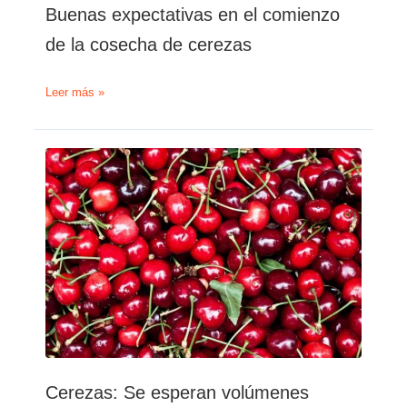
Buenas expectativas en el comienzo
de la cosecha de cerezas
Buenas
Leer más »
expectativas
en
el
comienzo
de
la
cosecha
de
cerezas
Cerezas: Se esperan volúmenes