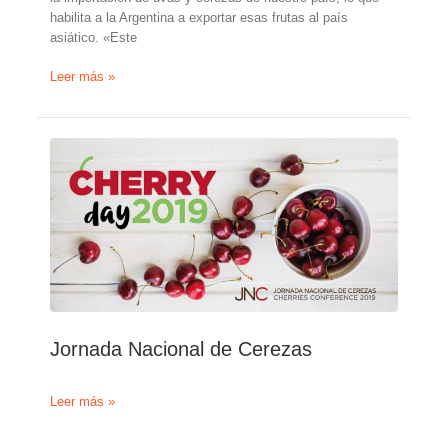
habilita a la Argentina a exportar esas frutas al país
asiático. «Este
Se
Leer más »
abrió
el
mercado
tailandés
para
las
uvas
y
cerezas
argentinas
Jornada Nacional de Cerezas
Jornada
Leer más »
Nacional
de