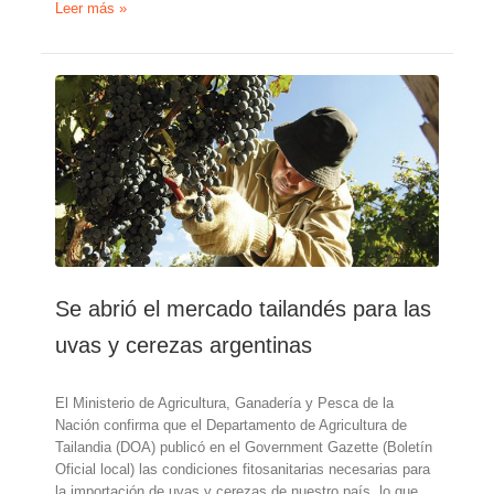
Argentina
Leer más »
espera
positiva
campaña
de
cerezas
pese
a
fuertes
heladas
Se abrió el mercado tailandés para las
uvas y cerezas argentinas
El Ministerio de Agricultura, Ganadería y Pesca de la
Nación confirma que el Departamento de Agricultura de
Tailandia (DOA) publicó en el Government Gazette (Boletín
Oficial local) las condiciones fitosanitarias necesarias para
la importación de uvas y cerezas de nuestro país, lo que