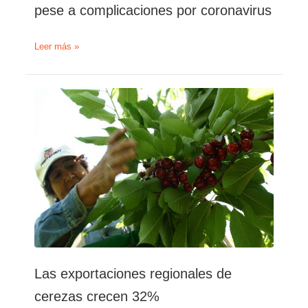
pese a complicaciones por coronavirus
Cerezas:
Leer más »
Productores
argentinos
realizan
balance
positivo
de
campaña,
pese
a
complicaciones
por
coronavirus
Las exportaciones regionales de
cerezas crecen 32%