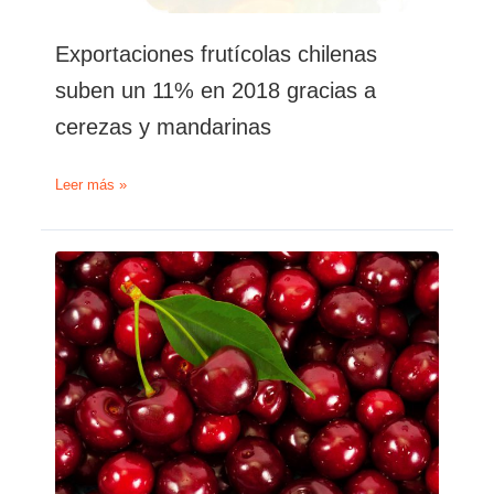
Exportaciones frutícolas chilenas
suben un 11% en 2018 gracias a
cerezas y mandarinas
Exportaciones
Leer más »
frutícolas
chilenas
suben
un
11%
en
2018
gracias
a
cerezas
y
mandarinas