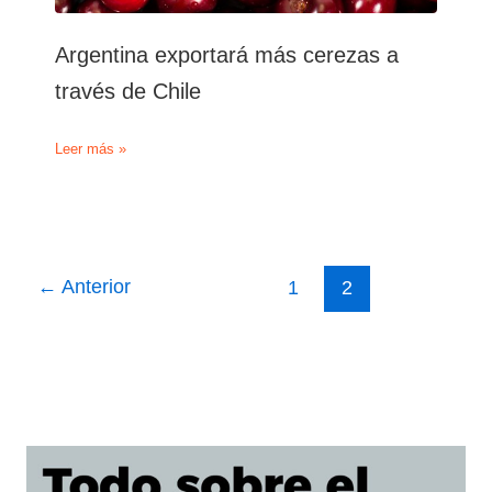
Argentina exportará más cerezas a
través de Chile
Argentina
Leer más »
exportará
más
cerezas
a
través
de
←
Anterior
1
2
Chile