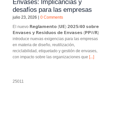
Envases: Implicancias y
desafíos para las empresas
julio 23, 2026
|
0 Comments
El nuevo 𝗥𝗲𝗴𝗹𝗮𝗺𝗲𝗻𝘁𝗼 (𝗨𝗘) 𝟮𝟬𝟮𝟱/𝟰𝟬 𝘀𝗼𝗯𝗿𝗲
𝗘𝗻𝘃𝗮𝘀𝗲𝘀 𝘆 𝗥𝗲𝘀𝗶𝗱𝘂𝗼𝘀 𝗱𝗲 𝗘𝗻𝘃𝗮𝘀𝗲𝘀 (𝗣𝗣W𝗥)
introduce nuevas exigencias para las empresas
en materia de diseño, reutilización,
reciclabilidad, etiquetado y gestión de envases,
con impacto sobre las organizaciones que
[...]
25011