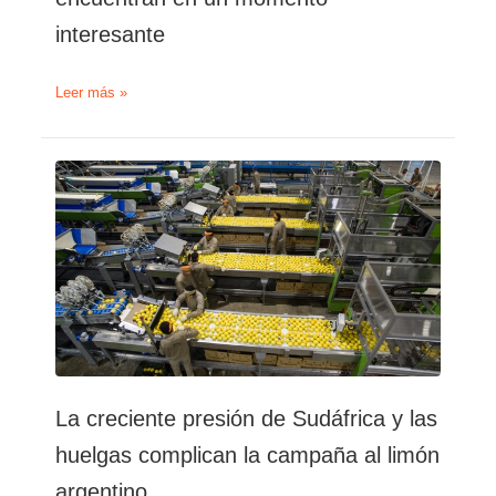
interesante
Los
Leer más »
cítricos
de
Sudáfrica
se
encuentran
en
un
momento
interesante
La creciente presión de Sudáfrica y las
huelgas complican la campaña al limón
argentino