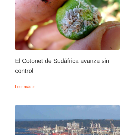
verán
«muy
poco
impacto»
a
medida
que
el
puerto
vuelva
El Cotonet de Sudáfrica avanza sin
a
la
control
normalidad
El
Leer más »
Cotonet
de
Sudáfrica
avanza
sin
control