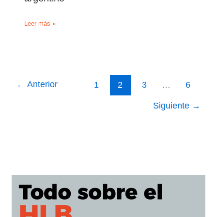
La
Leer más »
creciente
presión
de
Sudáfrica
y
las
←
Anterior
1
2
3
…
6
huelgas
complican
Siguiente
→
la
campaña
al
limón
argentino