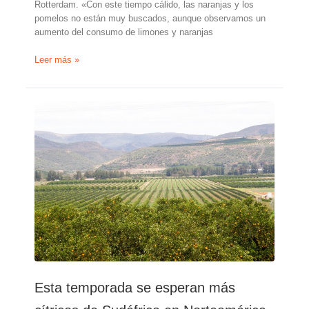
Rotterdam. «Con este tiempo cálido, las naranjas y los
pomelos no están muy buscados, aunque observamos un
aumento del consumo de limones y naranjas
«Sudáfrica
Leer más »
quiere
diversificar
sus
exportaciones
plantando
más
mandarinos
y
limoneros
tardíos»
Esta temporada se esperan más