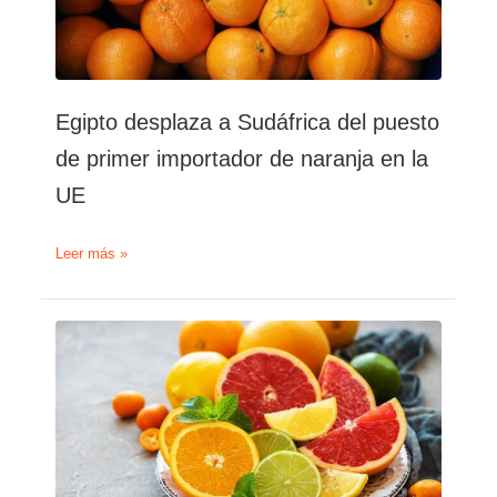
Egipto desplaza a Sudáfrica del puesto
de primer importador de naranja en la
UE
Egipto
Leer más »
desplaza
a
Sudáfrica
del
puesto
de
primer
importador
de
naranja
en