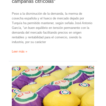
campañas citrícolas”
Pese a la disminución de la demanda, la merma de
cosecha española y el hueco de mercado dejado por
Turquía ha permitido mantener, según señala José Antonio
García, “un buen equilibrio en tensión permanente con la
demanda del mercado facilitando precios en origen
rentables y rentabilidad para el comercio, siendo la
industria, por su carácter
José
Leer más »
Antonio
García:
“El
aumento
de
la
superficie
en
Turquía
y
en