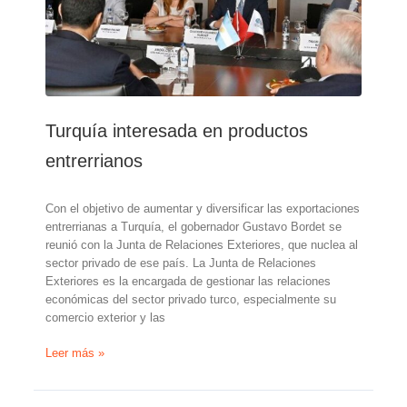
retraso
y
a
ritmo
más
lento
Turquía interesada en productos
entrerrianos
Con el objetivo de aumentar y diversificar las exportaciones
entrerrianas a Turquía, el gobernador Gustavo Bordet se
reunió con la Junta de Relaciones Exteriores, que nuclea al
sector privado de ese país. La Junta de Relaciones
Exteriores es la encargada de gestionar las relaciones
económicas del sector privado turco, especialmente su
comercio exterior y las
Turquía
Leer más »
interesada
en
productos