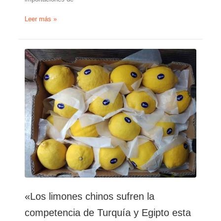
Los
Leer más »
exportadores
de
fruta
de
ultramar
acceden
al
mercado
ruso
a
través
de
Turquía
«Los limones chinos sufren la
competencia de Turquía y Egipto esta