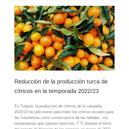
calor
en
Turquía
retrasa
levemente
el
inicio
de
la
campaña
de
limón
Reducción de la producción turca de
cítricos en la temporada 2022/23
En Turquía, la producción de cítricos de la campaña
2022/23 ha sido menor para todos los cítricos excepto para
las mandarinas como consecuencia de las heladas, con
temperaturas que cayeron hasta los -7 ºC durante el inicio