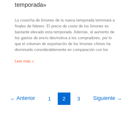
temporada»
La cosecha de limones de la nueva temporada terminará a
finales de febrero. El precio de coste de los limones es
bastante elevado esta temporada. Además, el aumento de
los gastos de envío desmotiva a los compradores, por lo
que el volumen de exportación de los limones chinos ha
disminuido considerablemente en comparación con los
«Los
Leer más »
limones
chinos
sufren
la
competencia
de
←
Anterior
Siguiente
→
1
2
3
Turquía
y
Egipto
esta
temporada»