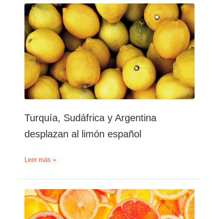
como
el
principal
proveedor
extracomunitario
de
cítricos
de
la
UE
durante
el
Turquía, Sudáfrica y Argentina
primer
trimestre
desplazan al limón español
de
2022
Turquía,
Leer más »
Sudáfrica
y
Argentina
desplazan
al
limón