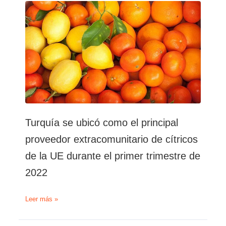
entrerrianos
Turquía se ubicó como el principal
proveedor extracomunitario de cítricos
de la UE durante el primer trimestre de
2022
Turquía
Leer más »
se
ubicó