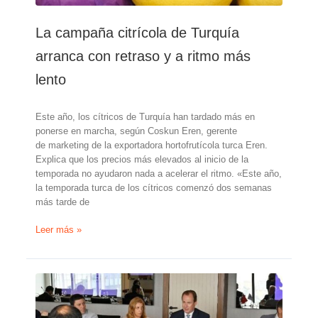
España
puede
La campaña citrícola de Turquía
ser
clave
arranca con retraso y a ritmo más
en
las
lento
próximas
campañas
Este año, los cítricos de Turquía han tardado más en
citrícolas”
ponerse en marcha, según Coskun Eren, gerente
de marketing de la exportadora hortofrutícola turca Eren.
Explica que los precios más elevados al inicio de la
temporada no ayudaron nada a acelerar el ritmo. «Este año,
la temporada turca de los cítricos comenzó dos semanas
más tarde de
La
Leer más »
campaña
citrícola
de
Turquía
arranca
con