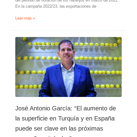
del periodo de floración de los naranjos en marzo de 2022.
En la campaña 2022/23, las exportaciones de
Reducción
Leer más »
de
la
producción
turca
de
cítricos
en
la
temporada
2022/23
José Antonio García: “El aumento de
la superficie en Turquía y en España
puede ser clave en las próximas