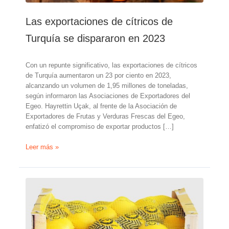
Las exportaciones de cítricos de
Turquía se dispararon en 2023
Con un repunte significativo, las exportaciones de cítricos
de Turquía aumentaron un 23 por ciento en 2023,
alcanzando un volumen de 1,95 millones de toneladas,
según informaron las Asociaciones de Exportadores del
Egeo. Hayrettin Uçak, al frente de la Asociación de
Exportadores de Frutas y Verduras Frescas del Egeo,
enfatizó el compromiso de exportar productos […]
Las
Leer más »
exportaciones
de
cítricos
de
Turquía
se
dispararon
en