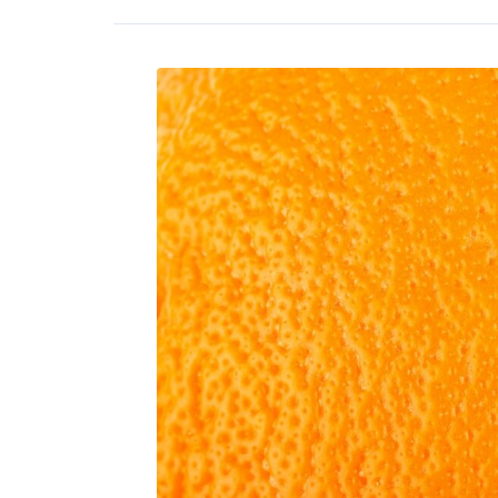
de
naranja
2022/23
del
cinturón
citrícola
de
SP
y
MG
se
reestima
en
314,09
millones
de
cajas