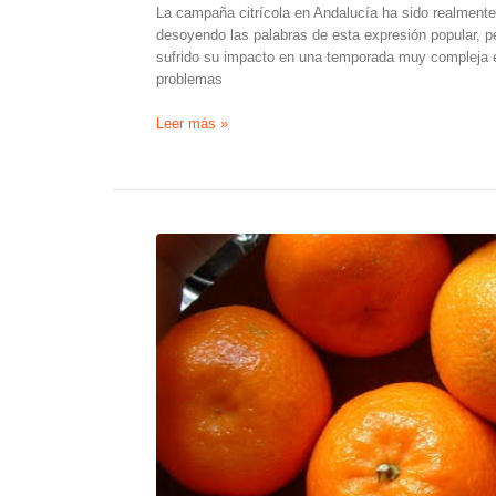
La campaña citrícola en Andalucía ha sido realment
desoyendo las palabras de esta expresión popular, 
sufrido su impacto en una temporada muy compleja e
problemas
Las
Leer más »
importaciones
de
naranjas
en
la
UE
caen
un
31,5%
en
el
primer
semestre
del
año
con