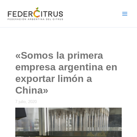
Ir
al
contenido
«Somos la primera
empresa argentina en
exportar limón a
China»
7 julio, 2020