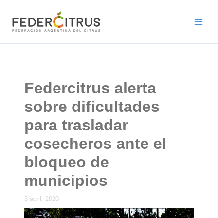
Ir
al
contenido
Federcitrus alerta
sobre dificultades
para trasladar
cosecheros ante el
bloqueo de
municipios
3 abril, 2020