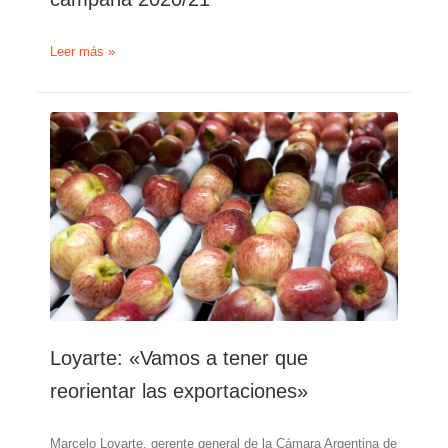
Se
Leer más »
prevé
que
las
exportaciones
de
naranjas
disminuyan
un
10%
en
la
campaña
2020/21
Loyarte: «Vamos a tener que
reorientar las exportaciones»
Marcelo Loyarte, gerente general de la Cámara Argentina de