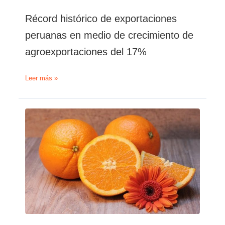
Récord histórico de exportaciones
peruanas en medio de crecimiento de
agroexportaciones del 17%
Récord
Leer más »
histórico
de
exportaciones
peruanas
en
medio
de
crecimiento
de
agroexportaciones
del
17%