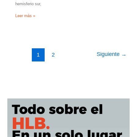
hemisferio sur,
Las
Leer más »
exportaciones
argentinas
de
cítricos
no
pueden
Siguiente
→
1
2
competir
con
Sudáfrica