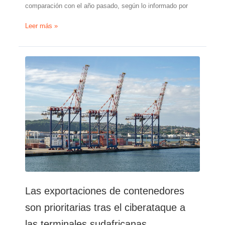
comparación con el año pasado, según lo informado por
Exportaciones
Leer más »
de
limones
argentinos
descienden
en
EE.UU.
y
aumentan
en
Rusia
Las exportaciones de contenedores
son prioritarias tras el ciberataque a
las terminales sudafricanas