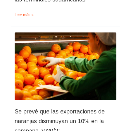
Las
Leer más »
exportaciones
de
contenedores
son
prioritarias
tras
el
ciberataque
a
las
terminales
sudafricanas
Se prevé que las exportaciones de
naranjas disminuyan un 10% en la
campaña 2020/21