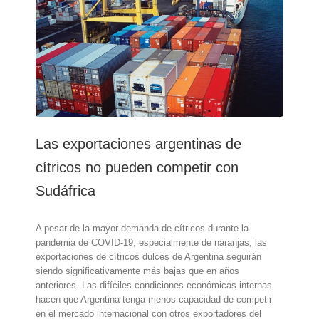
UE
de
suspender
las
exportaciones
de
cítricos
argentinos
Las exportaciones argentinas de
cítricos no pueden competir con
Sudáfrica
A pesar de la mayor demanda de cítricos durante la
pandemia de COVID-19, especialmente de naranjas, las
exportaciones de cítricos dulces de Argentina seguirán
siendo significativamente más bajas que en años
anteriores. Las difíciles condiciones económicas internas
hacen que Argentina tenga menos capacidad de competir
en el mercado internacional con otros exportadores del