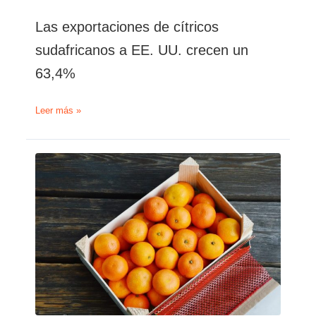
Las exportaciones de cítricos
sudafricanos a EE. UU. crecen un
63,4%
Las
Leer más »
exportaciones
de
cítricos
sudafricanos
a
EE.
UU.
crecen
un
63,4%