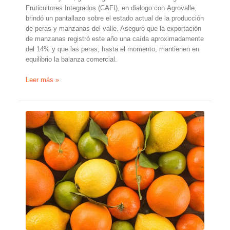
Fruticultores Integrados (CAFI), en dialogo con Agrovalle,
brindó un pantallazo sobre el estado actual de la producción
de peras y manzanas del valle. Aseguró que la exportación
de manzanas registró este año una caída aproximadamente
del 14% y que las peras, hasta el momento, mantienen en
equilibrio la balanza comercial.
Loyarte:
Leer más »
«Vamos
a
tener
que
reorientar
las
exportaciones»