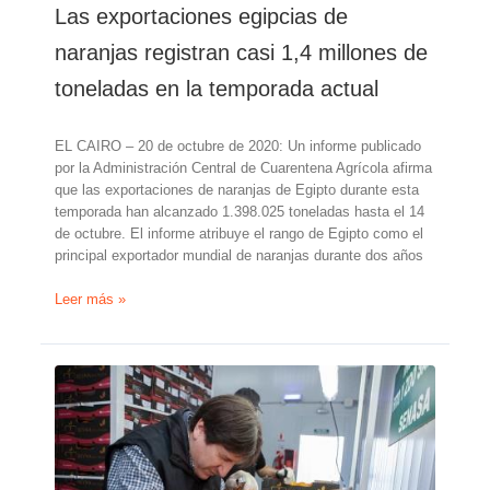
Las exportaciones egipcias de
naranjas registran casi 1,4 millones de
toneladas en la temporada actual
EL CAIRO – 20 de octubre de 2020: Un informe publicado
por la Administración Central de Cuarentena Agrícola afirma
que las exportaciones de naranjas de Egipto durante esta
temporada han alcanzado 1.398.025 toneladas hasta el 14
de octubre. El informe atribuye el rango de Egipto como el
principal exportador mundial de naranjas durante dos años
Las
Leer más »
exportaciones
egipcias
de
naranjas
registran
casi
1,4
millones