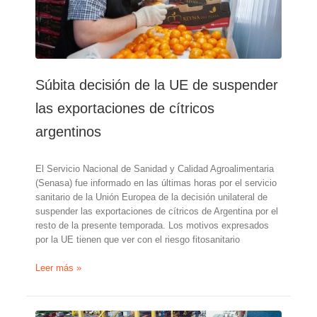
de
toneladas
en
la
temporada
actual
Súbita decisión de la UE de suspender
las exportaciones de cítricos
argentinos
El Servicio Nacional de Sanidad y Calidad Agroalimentaria
(Senasa) fue informado en las últimas horas por el servicio
sanitario de la Unión Europea de la decisión unilateral de
suspender las exportaciones de cítricos de Argentina por el
resto de la presente temporada. Los motivos expresados
por la UE tienen que ver con el riesgo fitosanitario
Súbita
Leer más »
decisión
de
la