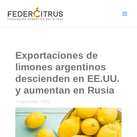
Ir
al
contenido
Exportaciones de
limones argentinos
descienden en EE.UU.
y aumentan en Rusia
7 septiembre, 2022