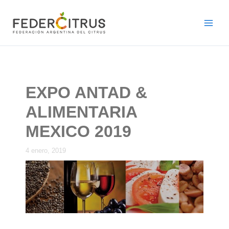
Ir
al
contenido
EXPO ANTAD &
ALIMENTARIA
MEXICO 2019
4 enero, 2019