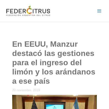
Ir
al
contenido
En EEUU, Manzur
destacó las gestiones
para el ingreso del
limón y los arándanos
a ese país
20 noviembre, 2019