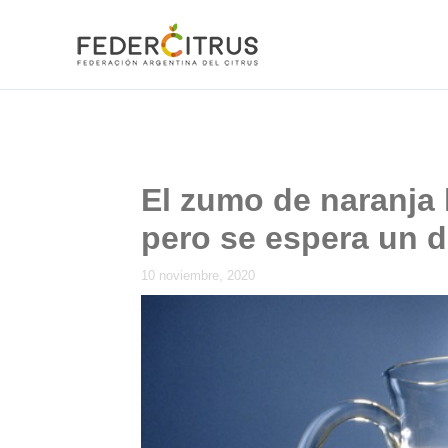
Ir
al
contenido
El zumo de naranja 
pero se espera un dé
10 noviembre, 2020