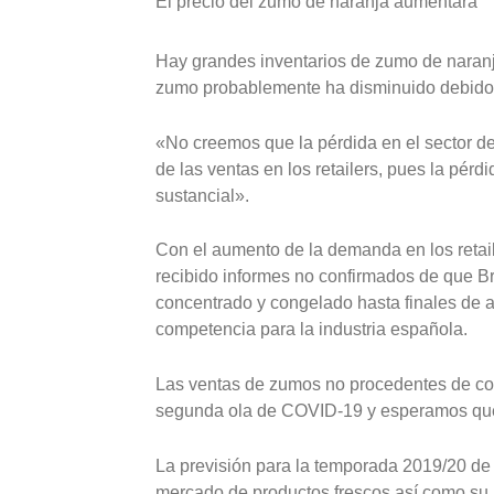
El precio del zumo de naranja aumentará
Hay grandes inventarios de zumo de naranj
zumo probablemente ha disminuido debido a
«No creemos que la pérdida en el sector d
de las ventas en los retailers, pues la pér
sustancial».
Con el aumento de la demanda en los retail
recibido informes no confirmados de que Br
concentrado y congelado hasta finales de a
competencia para la industria española.
Las ventas de zumos no procedentes de c
segunda ola de COVID-19 y esperamos que
La previsión para la temporada 2019/20 de 
mercado de productos frescos así como su p