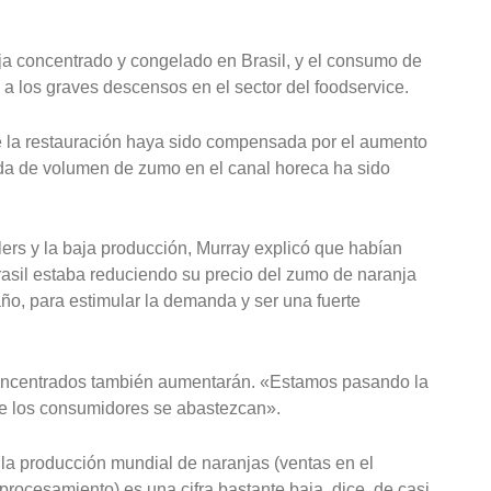
a concentrado y congelado en Brasil, y el consumo de
 los graves descensos en el sector del foodservice.
e la restauración haya sido compensada por el aumento
dida de volumen de zumo en el canal horeca ha sido
ers y la baja producción, Murray explicó que habían
asil estaba reduciendo su precio del zumo de naranja
ño, para estimular la demanda y ser una fuerte
oncentrados también aumentarán. «Estamos pasando la
 los consumidores se abastezcan».
la producción mundial de naranjas (ventas en el
rocesamiento) es una cifra bastante baja, dice, de casi