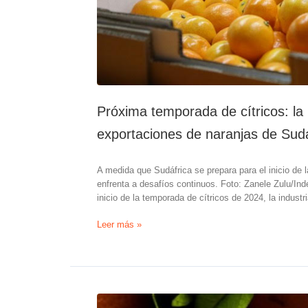
UE
Próxima temporada de cítricos: la 
exportaciones de naranjas de Sudá
A medida que Sudáfrica se prepara para el inicio de l
enfrenta a desafíos continuos. Foto: Zanele Zulu/In
inicio de la temporada de cítricos de 2024, la industr
Próxima
Leer más »
temporada
de
cítricos:
la
normativa
de