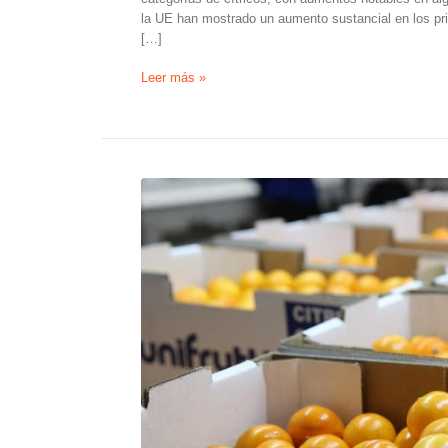
la UE han mostrado un aumento sustancial en los pr
[…]
Fuerte
Leer más »
crecimiento
en
la
importación
de
naranjas,
estabilidad
en
cítricos
pequeños
y
ralentización
del
comercio
de
pomelos
en
la