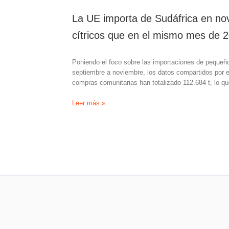
La UE importa de Sudáfrica en n
cítricos que en el mismo mes de 
Poniendo el foco sobre las importaciones de pequeñ
septiembre a noviembre, los datos compartidos por el
compras comunitarias han totalizado 112.684 t, lo 
La
Leer más »
UE
importa
de
Sudáfrica
en
noviembre
casi
un
300%
más
de
pequeños