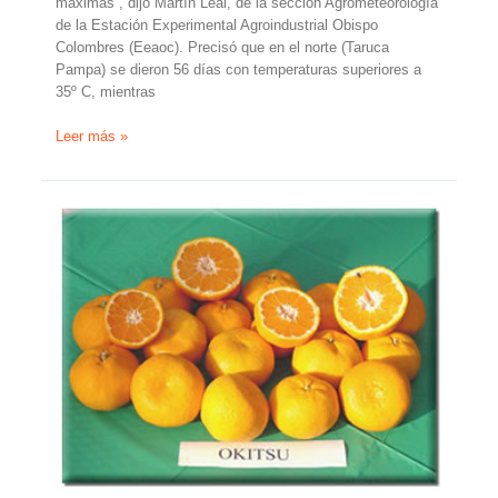
máximas”, dijo Martín Leal, de la sección Agrometeorología
de la Estación Experimental Agroindustrial Obispo
Colombres (Eeaoc). Precisó que en el norte (Taruca
Pampa) se dieron 56 días con temperaturas superiores a
35º C, mientras
El
Leer más »
calor,
la
sequía
y
las
heladas
afectaron
el
citrus