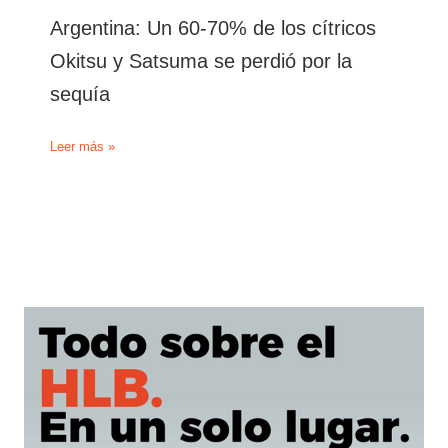
Argentina: Un 60-70% de los cítricos
Okitsu y Satsuma se perdió por la
sequía
Argentina:
Leer más »
Un
60-
70%
de
los
cítricos
Okitsu
y
Satsuma
se
perdió
por
la
sequía