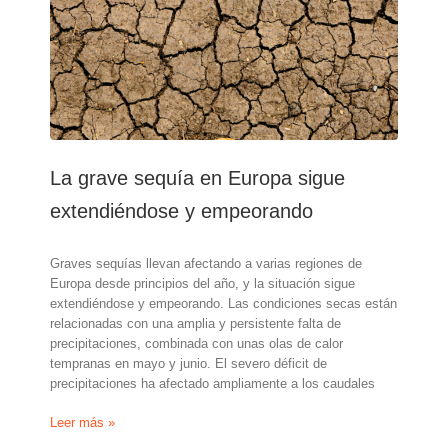
verano
refuerzan
la
preocupación
por
el
impacto
en
la
La grave sequía en Europa sigue
economía
extendiéndose y empeorando
Graves sequías llevan afectando a varias regiones de
Europa desde principios del año, y la situación sigue
extendiéndose y empeorando. Las condiciones secas están
relacionadas con una amplia y persistente falta de
precipitaciones, combinada con unas olas de calor
tempranas en mayo y junio. El severo déficit de
precipitaciones ha afectado ampliamente a los caudales
La
Leer más »
grave