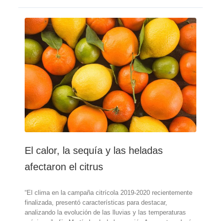
sequía
en
Europa
sigue
extendiéndose
y
empeorando
El calor, la sequía y las heladas
afectaron el citrus
“El clima en la campaña citrícola 2019-2020 recientemente
finalizada, presentó características para destacar,
analizando la evolución de las lluvias y las temperaturas