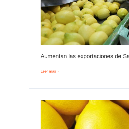
Aumentan las exportaciones de Sa
Aumentan
Leer más »
las
exportaciones
de
San
Miguel
a
Estados
Unidos
y
China