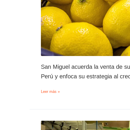
San Miguel acuerda la venta de su
Perú y enfoca su estrategia al crec
San
Leer más »
Miguel
acuerda
la
venta
de
sus