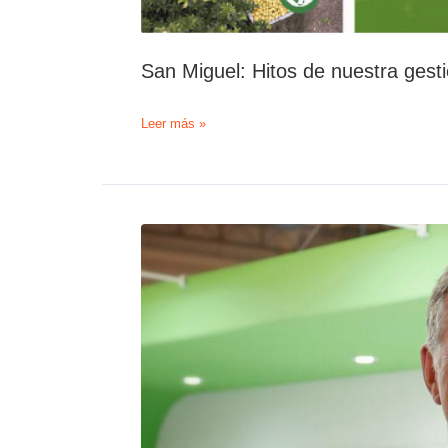
San Miguel: Hitos de nuestra gest
San
Leer más »
Miguel:
Hitos
de
nuestra
gestión
sustentable