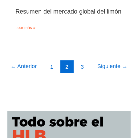
Resumen del mercado global del limón
Resumen
Leer más »
del
mercado
global
del
limón
←
Anterior
Siguiente
→
1
2
3