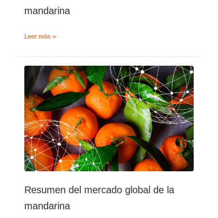
mandarina
Resumen
Leer más »
del
mercado
global
de
la
mandarina
Resumen del mercado global de la
mandarina