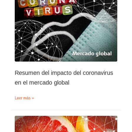
naranja
Resumen del impacto del coronavirus
en el mercado global
Resumen
Leer más »
del
impacto
del
coronavirus
en