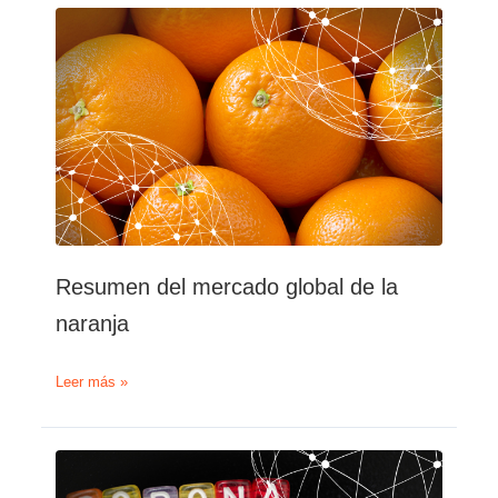
global
del
limón
Resumen del mercado global de la
naranja
Resumen
Leer más »
del
mercado
global
de
la