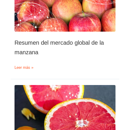
Resumen del mercado global de la
manzana
Resumen
Leer más »
del
mercado
global
de
la
manzana