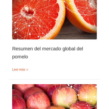
el
mercado
global
Resumen del mercado global del
pomelo
Resumen
Leer más »
del
mercado
global
del
pomelo