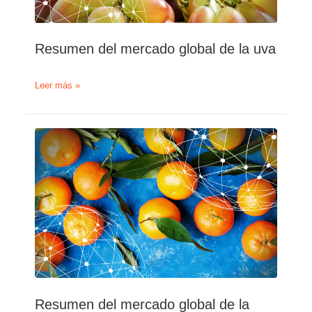
Resumen del mercado global de la uva
Resumen
Leer más »
del
mercado
global
de
la
uva
Resumen del mercado global de la