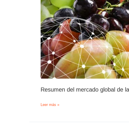
Resumen del mercado global de l
Resumen
Leer más »
del
mercado
global
de