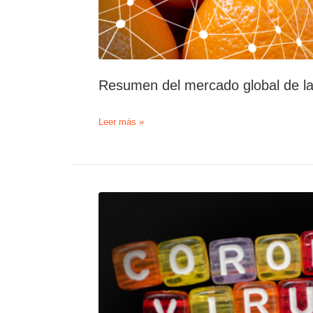
Resumen del mercado global de la
Resumen
Leer más »
del
mercado
global
de
la
naranja