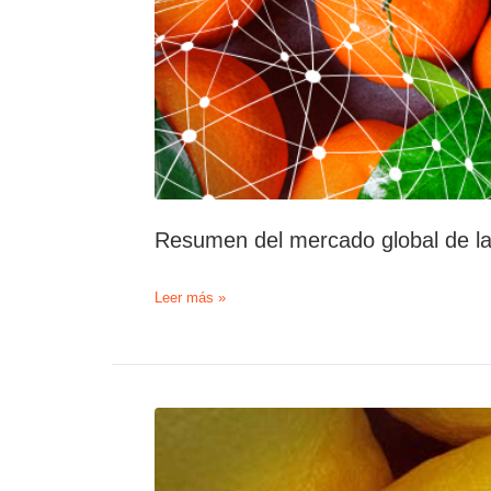
Resumen del mercado global de l
Resumen
Leer más »
del
mercado
global
de
la
mandarina