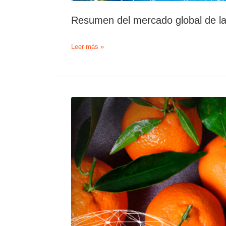
Resumen del mercado global de l
Resumen
Leer más »
del
mercado
global
de
la
mandarina