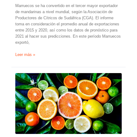
Marruecos se ha convertido en el tercer mayor exportador
de mandarinas a nivel mundial, según la Asociación de
Productores de Cítricos de Sudáfrica (CGA). El informe
toma en consideración el promedio anual de exportaciones
entre 2015 y 2020, así como los datos de pronóstico para
2021 al hacer sus predicciones. En este período Marruecos
exportó,
Marruecos
Leer más »
se
convierte
en
el
tercer
mayor
exportador
de
mandarinas