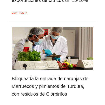
exportaciones de cítricos un 15-20%
Marruecos
Leer más »
incrementará
las
exportaciones
de
cítricos
un
15-
20%
Bloqueada la entrada de naranjas de
Marruecos y pimientos de Turquía,
con residuos de Clorpirifos