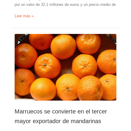
por un valor de 32,1 millones de euros y un precio medio de
Marruecos,
Leer más »
segundo
proveedor
de
naranjas
a
España
Marruecos se convierte en el tercer
mayor exportador de mandarinas