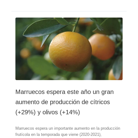
La
producción
de
cítricos
aumentará
a
más
de
600.000
toneladas
Marruecos espera este año un gran
aumento de producción de cítricos
(+29%) y olivos (+14%)
Marruecos espera un importante aumento en la producción
frutícola en la temporada que viene (2020-2021),