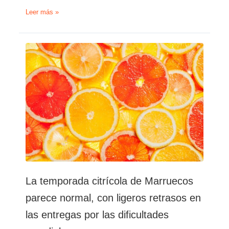
Las
Leer más »
exportaciones
de
cítricos
alcanzan
766.500
toneladas
en
la
temporada
2021-
2022
en
Marruecos
La temporada citrícola de Marruecos
parece normal, con ligeros retrasos en
las entregas por las dificultades