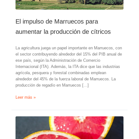
El impulso de Marruecos para
aumentar la producción de cítricos
La agricultura juega un papel importante en Marruecos, con
el sector contribuyendo alrededor del 15% del PIB anual de
ese país, según la Administración de Comercio
Internacional (ITA). Además, la ITA dice que las industrias
agrícola, pesquera y forestal combinadas emplean
alrededor del 45% de la fuerza laboral de Marruecos. La
producción de regadío en Marruecos […]
El
Leer más »
impulso
de
Marruecos
para
aumentar
la