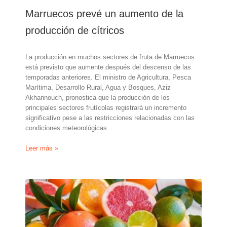
Marruecos prevé un aumento de la
producción de cítricos
La producción en muchos sectores de fruta de Marruecos
está previsto que aumente después del descenso de las
temporadas anteriores. El ministro de Agricultura, Pesca
Marítima, Desarrollo Rural, Agua y Bosques, Aziz
Akhannouch, pronostica que la producción de los
principales sectores frutícolas registrará un incremento
significativo pese a las restricciones relacionadas con las
condiciones meteorológicas
Marruecos
Leer más »
prevé
un
aumento
de
la
producción
de