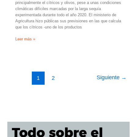
principalmente el cítricos y olivos, pese a unas condiciones
climáticas difíciles marcadas por la larga sequía
experimentada durante todo el año 2020. El ministerio de
Agricultura hizo públicas sus previsiones en las que calcula
que los cítricos -uno de los productos
Marruecos
Leer más »
espera
este
año
un
gran
aumento
Siguiente
→
1
2
de
producción
de
cítricos
(+29%)
y
olivos
(+14%)