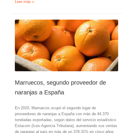
Bloqueada
Leer más »
la
entrada
de
naranjas
de
Marruecos
y
pimientos
de
Turquía,
con
residuos
de
Marruecos, segundo proveedor de
Clorpirifos
naranjas a España
En 2020, Marruecos ocupó el segundo lugar de
proveedores de naranjas a España con más de 44.370
toneladas exportadas, según datos del servicio estadístico
Estacom (Icex-Agencia Tributaria), aumentando sus ventas
de naranjas al país en más de un 378,31% en cinco años,