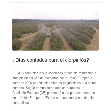
sobre
el
uso
de
Clorpirifos
y
Clorpirifos
Metil
¿Días contados para el clorpirifós?
ACNOA comunica a sus asociados la posible restricción o
prohibición del uso de clorpirifós por la Unión Europea a
partir de 2020 por posibles efectos perjudiciales a la salud
humana. Según comunicaron medios europeos, la
Comisión Europea (CE) propondrá a los países miembros
de la Unión Europea (UE) que no renueven la autorización
para utilizar