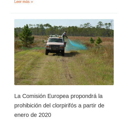
¿Días
Leer más »
contados
para
el
clorpirifós?
La Comisión Europea propondrá la
prohibición del clorpirifós a partir de
enero de 2020