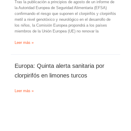
Tras la publicación a principios de agosto de un informe de
la Autoridad Europea de Seguridad Alimentaria (EFSA)
confirmando el riesgo que suponen el clorpirifós y clorpirifós
metil a nivel genotóxico y neurológico en el desarrollo de
los niños, la Comisión Europea propondrá a los países
miembros de la Unión Europea (UE) no renovar la
La
Leer más »
Comisión
Europea
propondrá
Europa: Quinta alerta sanitaria por
la
prohibición
clorpirifós en limones turcos
del
clorpirifós
a
Europa:
Leer más »
partir
Quinta
de
alerta
enero
sanitaria
de
por
2020
clorpirifós
en