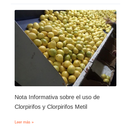
vetará
la
importación
de
fruta
tratada
con
clorpirifos
Nota Informativa sobre el uso de
Clorpirifos y Clorpirifos Metil
Nota
Leer más »
Informativa