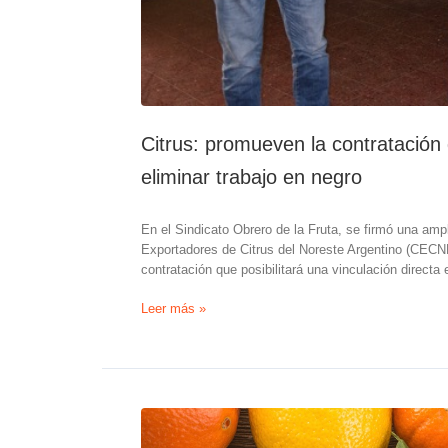
Citrus: promueven la contratación
eliminar trabajo en negro
En el Sindicato Obrero de la Fruta, se firmó una amp
Exportadores de Citrus del Noreste Argentino (CECN
contratación que posibilitará una vinculación directa
Citrus:
Leer más »
promueven
la
contratación
directa
entre
empresarios
y