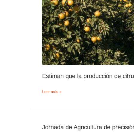
Estiman que la producción de cit
Estiman
Leer más »
que
la
producción
de
citrus
Jornada de Agricultura de precisión
cayó
un