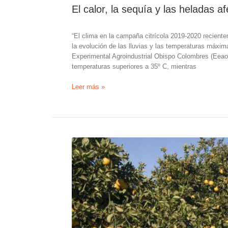
El calor, la sequía y las heladas af
“El clima en la campaña citrícola 2019-2020 reciente
la evolución de las lluvias y las temperaturas máxim
Experimental Agroindustrial Obispo Colombres (Eeaoc
temperaturas superiores a 35º C, mientras
El
Leer más »
calor,
la
sequía
y
las
heladas
afectaron
el
citrus