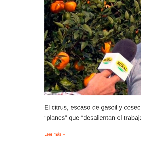
El citrus, escaso de gasoil y cose
“planes” que “desalientan el trabaj
El
Leer más »
citrus,