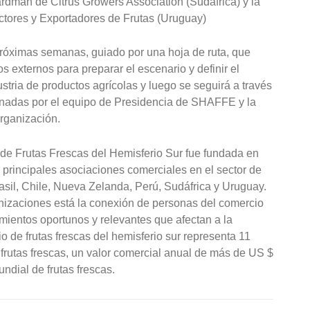
dman de Citrus Growers Association (Sudáfrica) y la
ctores y Exportadores de Frutas (Uruguay)
 próximas semanas, guiado por una hoja de ruta, que
os externos para preparar el escenario y definir el
ustria de productos agrícolas y luego se seguirá a través
dinadas por el equipo de Presidencia de SHAFFE y la
organización.
e Frutas Frescas del Hemisferio Sur fue fundada en
principales asociaciones comerciales en el sector de
Brasil, Chile, Nueva Zelanda, Perú, Sudáfrica y Uruguay.
ganizaciones está la conexión de personas del comercio
imientos oportunos y relevantes que afectan a la
o de frutas frescas del hemisferio sur representa 11
frutas frescas, un valor comercial anual de más de US $
ndial de frutas frescas.