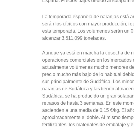
España: Precios bajos debido al solapamie
La temporada española de naranjas está ar
serán los cítricos con mayor producción, re
esta temporada. Los volúmenes serán un 0,
alcanzar 3.511.099 toneladas.
Aunque ya está en marcha la cosecha de n
operaciones comerciales en los mercados 
actualmente volúmenes mucho menores de 
precio mucho más bajo de lo habitual debid
sur, principalmente de Sudáfrica. Los min
naranjas de Sudáfrica y las tienen almacen
Sudáfrica, se ha producido un gran solapam
retrasos de hasta 3 semanas. En este mome
ascienden a una media de 0,15 €/kg. El añ
aproximadamente el doble. Al mismo tiempo,
fertilizantes, los materiales de embalaje 