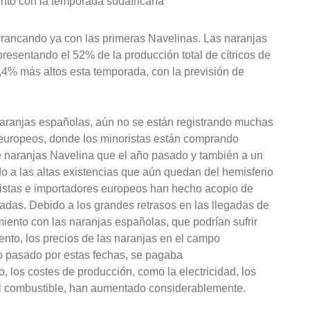
nto con la temporada sudafricana
rancando ya con las primeras Navelinas. Las naranjas
presentando el 52% de la producción total de cítricos de
4% más altos esta temporada, con la previsión de
aranjas españolas, aún no se están registrando muchas
europeos, donde los minoristas están comprando
naranjas Navelina que el año pasado y también a un
o a las altas existencias que aún quedan del hemisferio
oristas e importadores europeos han hecho acopio de
adas. Debido a los grandes retrasos en las llegadas de
iento con las naranjas españolas, que podrían sufrir
nto, los precios de las naranjas en el campo
o pasado por estas fechas, se pagaba
 los costes de producción, como la electricidad, los
y el combustible, han aumentado considerablemente.