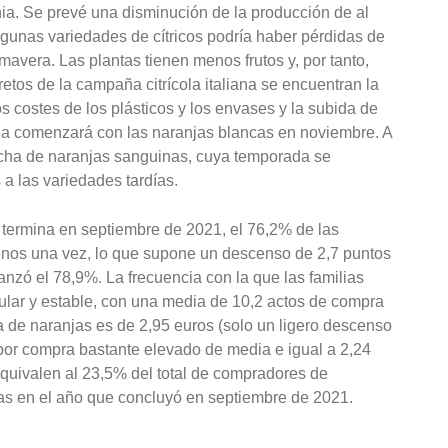
nia. Se prevé una disminución de la producción de al
gunas variedades de cítricos podría haber pérdidas de
mavera. Las plantas tienen menos frutos y, por tanto,
retos de la campaña citrícola italiana se encuentran la
 costes de los plásticos y los envases y la subida de
ana comenzará con las naranjas blancas en noviembre. A
echa de naranjas sanguinas, cuya temporada se
a las variedades tardías.
e termina en septiembre de 2021, el 76,2% de las
menos una vez, lo que supone un descenso de 2,7 puntos
anzó el 78,9%. La frecuencia con la que las familias
ular y estable, con una media de 10,2 actos de compra
a de naranjas es de 2,95 euros (solo un ligero descenso
por compra bastante elevado de media e igual a 2,24
e equivalen al 23,5% del total de compradores de
as en el año que concluyó en septiembre de 2021.