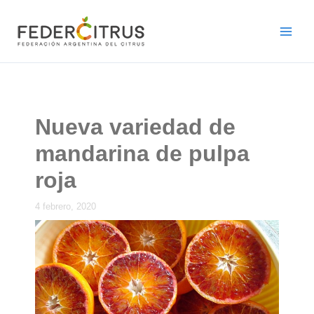
Ir
al
contenido
Nueva variedad de
mandarina de pulpa
roja
4 febrero, 2020