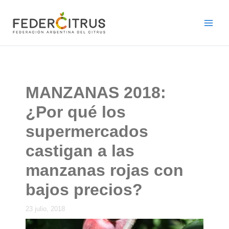
Ir
al
contenido
MANZANAS 2018:
¿Por qué los
supermercados
castigan a las
manzanas rojas con
bajos precios?
23 julio, 2018