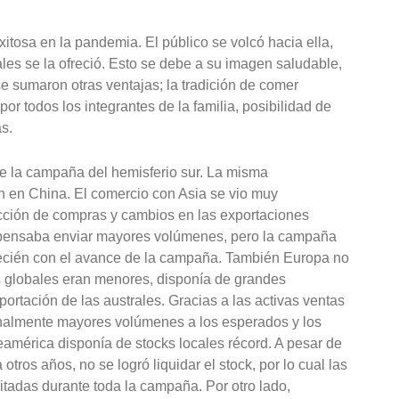
itosa en la pandemia. El público se volcó hacia ella,
ales se la ofreció. Esto se debe a su imagen saludable,
se sumaron otras ventajas; la tradición de comer
r todos los integrantes de la familia, posibilidad de
s.
de la campaña del hemisferio sur. La misma
n en China. El comercio con Asia se vio muy
icción de compras y cambios en las exportaciones
 pensaba enviar mayores volúmenes, pero la campaña
recién con el avance de la campaña. También Europa no
ks globales eran menores, disponía de grandes
portación de las australes. Gracias a las activas ventas
inalmente mayores volúmenes a los esperados y los
teamérica disponía de stocks locales récord. A pesar de
otros años, no se logró liquidar el stock, por lo cual las
itadas durante toda la campaña. Por otro lado,