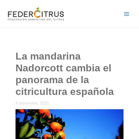
Ir
al
contenido
La mandarina
Nadorcott cambia el
panorama de la
citricultura española
4 noviembre, 2020