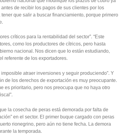
 gobierno nacional que modifique los plazos de cobro ya
ntes de recibir los pagos de sus clientes por los
 tener que salir a buscar financiamiento, porque primero
e.
ores críticos para la rentabilidad del sector”. “Este
ores, como los productores de cítricos, pero hasta
bierno nacional. Nos dicen que lo están estudiando,
el referente de los exportadores.
 imposible atraer inversiones y seguir produciendo”. Y
ción de los derechos de exportación es muy preocupante.
 es prioritario, pero nos preocupa que no haya otro
iscal”.
 que la cosecha de peras está demorada por falta de
ación” en el sector. El primer buque cargado con peras
puerto rionegrino, pero aún no tiene fecha. La demora
urante la temporada.