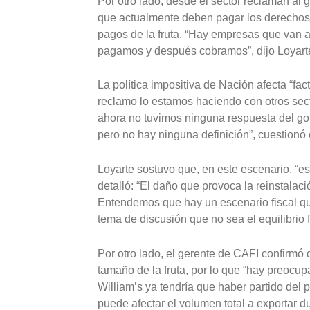
Por otro lado, desde el sector reclaman al
que actualmente deben pagar los derechos a
pagos de la fruta. “Hay empresas que van a
pagamos y después cobramos”, dijo Loyart
La política impositiva de Nación afecta “fact
reclamo lo estamos haciendo con otros sect
ahora no tuvimos ninguna respuesta del go
pero no hay ninguna definición”, cuestionó 
Loyarte sostuvo que, en este escenario, “es
detalló: “El daño que provoca la reinstala
Entendemos que hay un escenario fiscal que
tema de discusión que no sea el equilibrio f
Por otro lado, el gerente de CAFI confirmó
tamaño de la fruta, por lo que “hay preocup
William’s ya tendría que haber partido del 
puede afectar el volumen total a exportar d