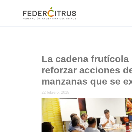
Ir
al
contenido
La cadena frutícola
reforzar acciones d
manzanas que se ex
22 febrero, 2019