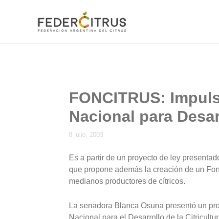
Ir
al
contenido
FONCITRUS: Impuls
Nacional para Desarr
8 julio, 2003
Es a partir de un proyecto de ley presentad
que propone además la creación de un Fond
medianos productores de cítricos.
La senadora Blanca Osuna presentó un pro
Nacional para el Desarrollo de la Citricult