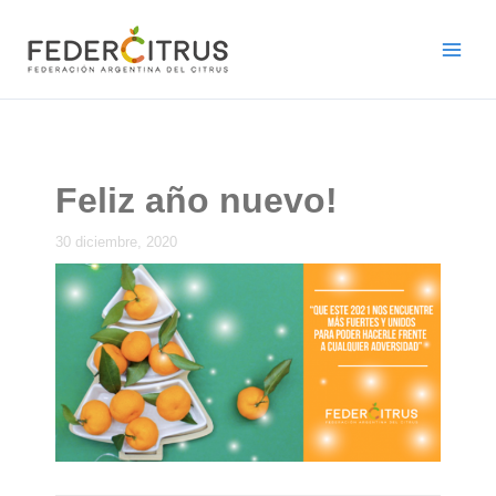
Ir
al
contenido
Feliz año nuevo!
30 diciembre, 2020