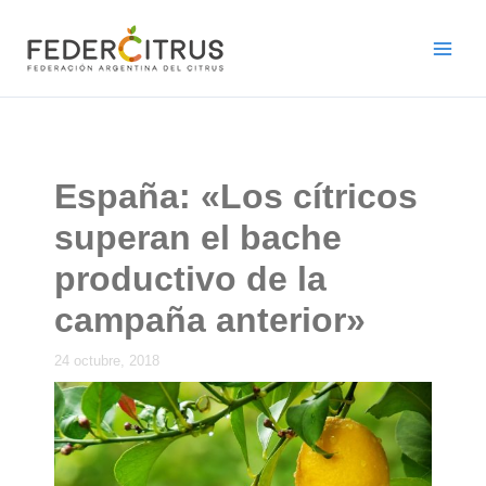
Ir
al
contenido
España: «Los cítricos
superan el bache
productivo de la
campaña anterior»
24 octubre, 2018