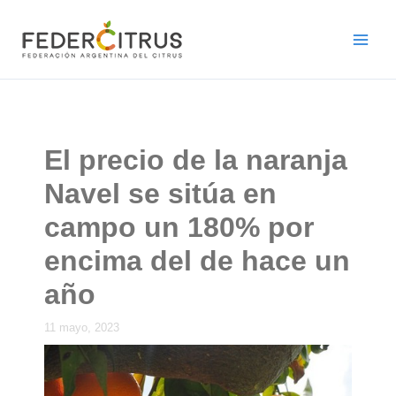
Ir
al
contenido
El precio de la naranja
Navel se sitúa en
campo un 180% por
encima del de hace un
año
11 mayo, 2023