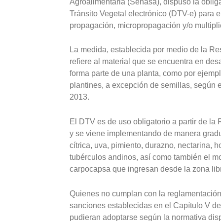
Agroalimentaria (Senasa), dispuso la oblig
Tránsito Vegetal electrónico (DTV-e) para e
propagación, micropropagación y/o multipli
La medida, establecida por medio de la Res
refiere al material que se encuentra en des
forma parte de una planta, como por ejempl
plantines, a excepción de semillas, según el
2013.
El DTV es de uso obligatorio a partir de l
y se viene implementando de manera gradual
cítrica, uva, pimiento, durazno, nectarina, 
tubérculos andinos, así como también el m
carpocapsa que ingresan desde la zona libr
Quienes no cumplan con la reglamentación 
sanciones establecidas en el Capítulo V de
pudieran adoptarse según la normativa dis