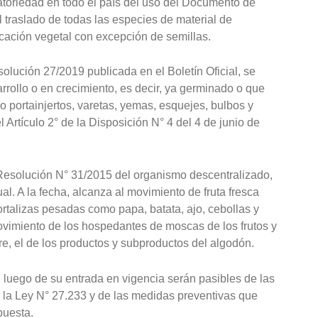
atoriedad en todo el país del uso del Documento de
l traslado de todas las especies de material de
cación vegetal con excepción de semillas.
olución 27/2019 publicada en el Boletín Oficial, se
arrollo o en crecimiento, es decir, ya germinado o que
o portainjertos, varetas, yemas, esquejes, bulbos y
 Artículo 2° de la Disposición N° 4 del 4 de junio de
a Resolución N° 31/2015 del organismo descentralizado,
. A la fecha, alcanza al movimiento de fruta fresca
hortalizas pesadas como papa, batata, ajo, cebollas y
ovimiento de los hospedantes de moscas de los frutos y
e, el de los productos y subproductos del algodón.
luego de su entrada en vigencia serán pasibles de las
 la Ley N° 27.233 y de las medidas preventivas que
puesta.