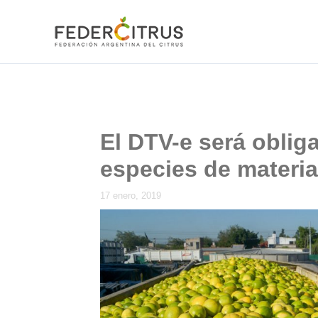
Ir
al
contenido
El DTV-e será obliga
especies de materi
17 enero, 2019