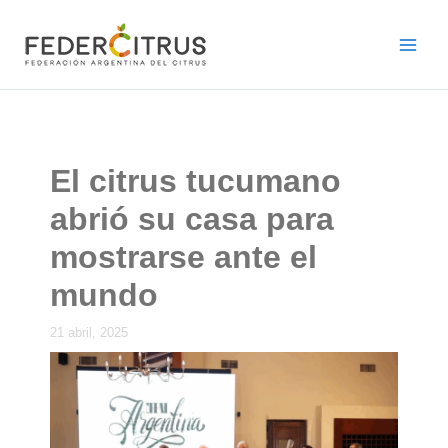
Ir
al
contenido
El citrus tucumano
abrió su casa para
mostrarse ante el
mundo
21 abril, 2025