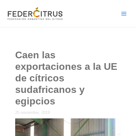
Ir
al
contenido
Caen las
exportaciones a la UE
de cítricos
sudafricanos y
egipcios
25 noviembre, 2019