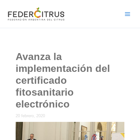
Ir
al
contenido
Avanza la
implementación del
certificado
fitosanitario
electrónico
20 febrero, 2020