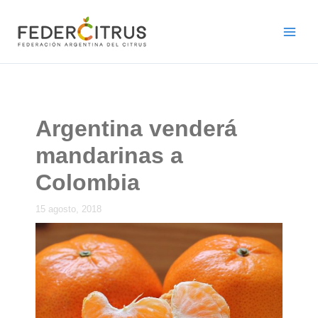
Ir
al
contenido
Argentina venderá
mandarinas a
Colombia
15 agosto, 2018