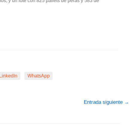
s, y un lote con 825 pallets de peras y 583 de
LinkedIn
WhatsApp
Entrada siguiente
→