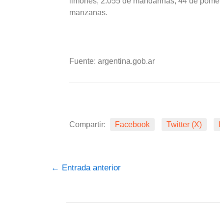
limones, 2.055 de mandarinas, 44 de pomelo
manzanas.
Fuente: argentina.gob.ar
Compartir:
Facebook
Twitter (X)
←
Entrada anterior