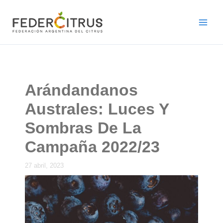
Ir
al
contenido
Arándandanos
Australes: Luces Y
Sombras De La
Campaña 2022/23
27 abril, 2023