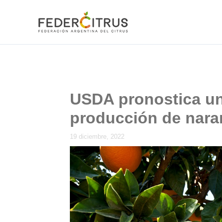
Ir
al
contenido
USDA pronostica un
producción de naran
19 diciembre, 2022