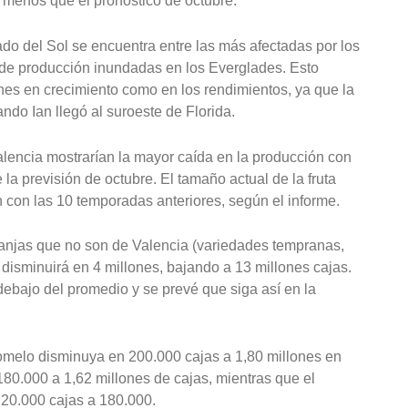
s menos que el pronóstico de octubre.
ado del Sol se encuentra entre las más afectadas por los
 de producción inundadas en los Everglades.
Esto
nes en crecimiento como en los rendimientos, ya que la
do Ian llegó al suroeste de Florida.
alencia mostrarían la mayor caída en la producción con
la previsión de octubre. El tamaño actual de la fruta
 con las 10 temporadas anteriores, según el informe.
aranjas que no son de Valencia (variedades tempranas,
isminuirá en 4 millones, bajando a 13 millones cajas.
debajo del promedio y se prevé que siga así en la
omelo disminuya en 200.000 cajas a 1,80 millones en
 180.000 a 1,62 millones de cajas, mientras que el
20.000 cajas a 180.000.