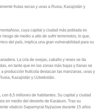
palmente frutas secas y uvas a Rusia, Kazajistán y
s montañoso, cuya capital y ciudad más poblada es
 riesgo de medio a alto de sufrir terremotos, lo que,
co del país, implica una gran vulnerabilidad para su
anadera. La cría de ovejas, caballo y reses se da
as, en tanto que en las zonas más bajas y llanas se
o a producción frutícola destacan las manzanas, uvas y
Rusia, Kazajistán y Uzbekistán.
 con 6,5 millones de habitantes. Su capital y ciudad
is en medio del desierto de Karakum. Tras su
dente vitalicio Saparmyrat Nyýazow durante 15 años