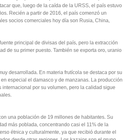
tacar que, luego de la caída de la URSS, el país estuvo
os. Recién a partir de 2016, el país comenzó un
ales socios comerciales hoy día son Rusia, China,
fuente principal de divisas del país, pero la extracción
dad de su primer puesto. También se exporta oro, uranio
uy desarrollada. En materia frutícola se destaca por su
o, en especial el damasco y de manzanas. La producción
 internacional por su volumen, pero la calidad sigue
nales.
on una población de 19 millones de habitantes. Su
udad más poblada, concentrando casi el 11% de la
erso étnica y culturalmente, ya que recibió durante el
ados desde otras regiones. Los kazajos son el grupo