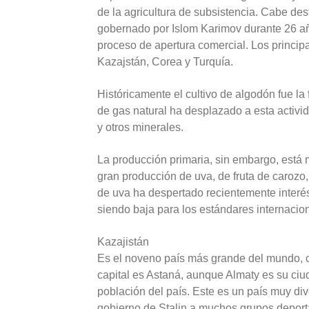
de la agricultura de subsistencia. Cabe des
gobernado por Islom Karimov durante 26 añ
proceso de apertura comercial. Los princip
Kazajstán, Corea y Turquía.
Históricamente el cultivo de algodón fue la 
de gas natural ha desplazado a esta activi
y otros minerales.
La producción primaria, sin embargo, está m
gran producción de uva, de fruta de caroz
de uva ha despertado recientemente interés
siendo baja para los estándares internacio
Kazajistán
Es el noveno país más grande del mundo, c
capital es Astaná, aunque Almaty es su ci
población del país. Este es un país muy div
gobierno de Stalin a muchos grupos deport