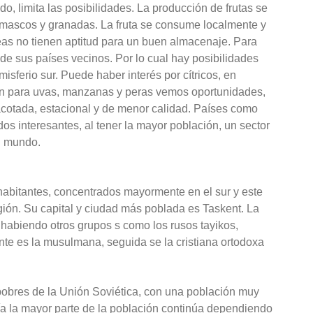
do, limita las posibilidades. La producción de frutas se
amascos y granadas. La fruta se consume localmente y
eas no tienen aptitud para un buen almacenaje. Para
a de sus países vecinos. Por lo cual hay posibilidades
misferio sur. Puede haber interés por cítricos, en
én para uvas, manzanas y peras vemos oportunidades,
acotada, estacional y de menor calidad. Países como
s interesantes, al tener la mayor población, un sector
l mundo.
habitantes, concentrados mayormente en el sur y este
gión. Su capital y ciudad más poblada es Taskent. La
habiendo otros grupos s como los rusos tayikos,
nte es la musulmana, seguida se la cristiana ortodoxa
pobres de la Unión Soviética, con una población muy
ía la mayor parte de la población continúa dependiendo