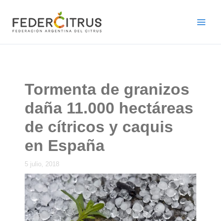
Ir
al
contenido
Tormenta de granizos
daña 11.000 hectáreas
de cítricos y caquis
en España
5 julio, 2018