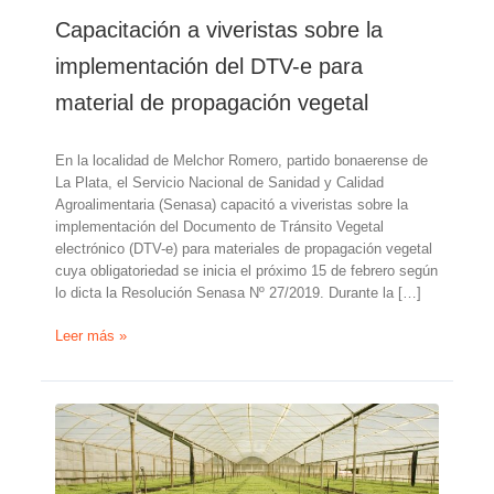
Capacitación a viveristas sobre la
implementación del DTV-e para
material de propagación vegetal
En la localidad de Melchor Romero, partido bonaerense de
La Plata, el Servicio Nacional de Sanidad y Calidad
Agroalimentaria (Senasa) capacitó a viveristas sobre la
implementación del Documento de Tránsito Vegetal
electrónico (DTV-e) para materiales de propagación vegetal
cuya obligatoriedad se inicia el próximo 15 de febrero según
lo dicta la Resolución Senasa Nº 27/2019. Durante la […]
Capacitación
Leer más »
a
viveristas
sobre
la
implementación
del
DTV-