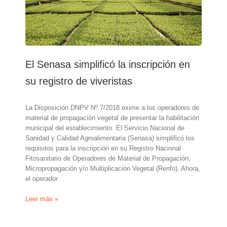
e
para
material
de
propagación
vegetal
El Senasa simplificó la inscripción en
su registro de viveristas
La Disposición DNPV Nº 7/2018 exime a los operadores de
material de propagación vegetal de presentar la habilitación
municipal del establecimiento. El Servicio Nacional de
Sanidad y Calidad Agroalimentaria (Senasa) simplificó los
requisitos para la inscripción en su Registro Nacional
Fitosanitario de Operadores de Material de Propagación,
Micropropagación y/o Multiplicación Vegetal (Renfo). Ahora,
el operador
El
Leer más »
Senasa
simplificó