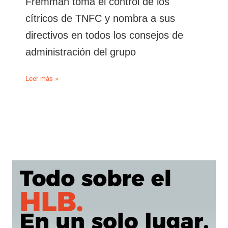
Fremman toma el control de los
cítricos de TNFC y nombra a sus
directivos en todos los consejos de
administración del grupo
Fremman
Leer más »
toma
el
control
de
los
cítricos
de
TNFC
y
nombra
a
sus
directivos
en