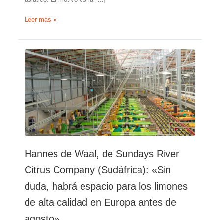
Hannes
Leer más »
de
Waal,
de
Sundays
River
Citrus
Company
(Sudáfrica):
«La
paz
en
Ucrania
podría
Hannes de Waal, de Sundays River
ser
un
Citrus Company (Sudáfrica): «Sin
gran
duda, habrá espacio para los limones
estímulo
para
de alta calidad en Europa antes de
la
citricultura
agosto»