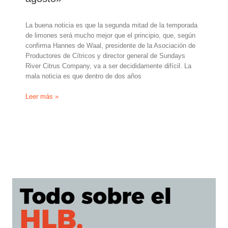
sudafricana»
La buena noticia es que la segunda mitad de la temporada
de limones será mucho mejor que el principio, que, según
confirma Hannes de Waal, presidente de la Asociación de
Productores de Cítricos y director general de Sundays
River Citrus Company, va a ser decididamente difícil. La
mala noticia es que dentro de dos años
Hannes
Leer más »
de
Waal,
de
Sundays
River
Citrus
Company
(Sudáfrica):
«Sin
duda,
habrá
espacio