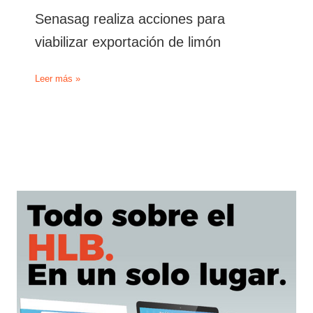
Senasag realiza acciones para
viabilizar exportación de limón
Senasag
Leer más »
realiza
acciones
para
viabilizar
exportación
de
limón