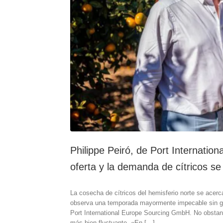
Philippe Peiró, de Port Internation
oferta y la demanda de cítricos se 
La cosecha de cítricos del hemisferio norte se acerc
observa una temporada mayormente impecable sin gra
Port International Europe Sourcing GmbH. No obstan
más bien fluctuante. «En […]