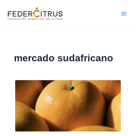
Ir
al
contenido
mercado sudafricano