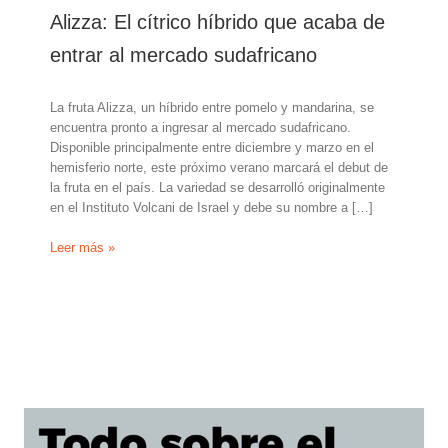
Alizza: El cítrico híbrido que acaba de
entrar al mercado sudafricano
La fruta Alizza, un híbrido entre pomelo y mandarina, se
encuentra pronto a ingresar al mercado sudafricano.
Disponible principalmente entre diciembre y marzo en el
hemisferio norte, este próximo verano marcará el debut de
la fruta en el país. La variedad se desarrolló originalmente
en el Instituto Volcani de Israel y debe su nombre a […]
Alizza:
Leer más »
El
cítrico
híbrido
que
acaba
de
entrar
al
mercado
sudafricano