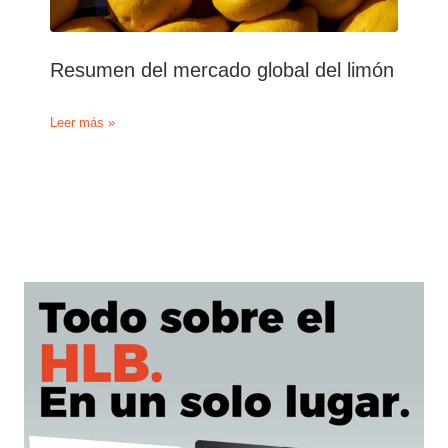
Resumen del mercado global del limón
Resumen
Leer más »
del
mercado
global
del
limón